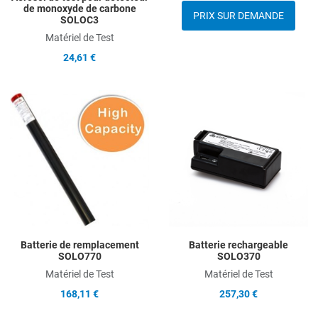
de monoxyde de carbone
PRIX SUR DEMANDE
SOLOC3
Matériel de Test
24,61 €
Add to Wishlist
A
Add to Compare
A
Quick View
Q
Batterie de remplacement
Batterie rechargeable
SOLO770
SOLO370
Matériel de Test
Matériel de Test
168,11 €
257,30 €