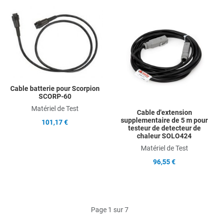
Add to Wishlist
A
Add to Compare
A
Quick View
Q
Cable batterie pour Scorpion
SCORP-60
Matériel de Test
Cable d'extension
supplementaire de 5 m pour
101,17 €
testeur de detecteur de
chaleur SOLO424
Matériel de Test
96,55 €
Page 1 sur 7