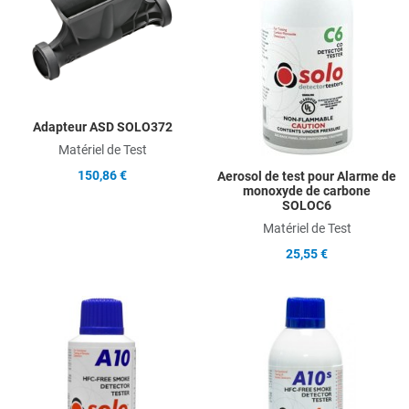
Quick View
Q
Adapteur ASD SOLO372
Matériel de Test
150,86 €
Aerosol de test pour Alarme de
monoxyde de carbone
SOLOC6
Matériel de Test
25,55 €
Add to Wishlist
A
Add to Compare
A
Quick View
Q