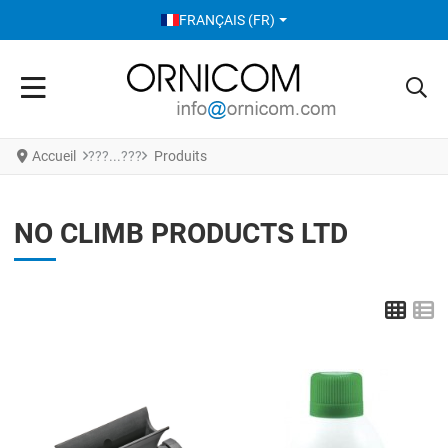
SÉLECTIONNEZ VOTRE LANGUE
FRANÇAIS (FR)
Accueil
Produits
NO CLIMB PRODUCTS LTD
Grid
L
Add to Wishlist
A
Add to Compare
A