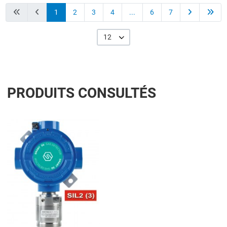
1
2
3
4
...
6
7
12
PRODUITS CONSULTÉS
Add to Wishlist
Add to Compare
Quick View