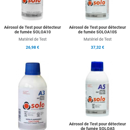
Aérosol de Test pour détecteur
Aérosol de Test pour détecteur
de fumée SOLOA10
de fumée SOLOA10S
Matériel de Test
Matériel de Test
26,98 €
37,32 €
Add to Wishlist
A
Add to Compare
A
Quick View
Q
Aérosol de Test pour détecteur
de fumée SOLOA5