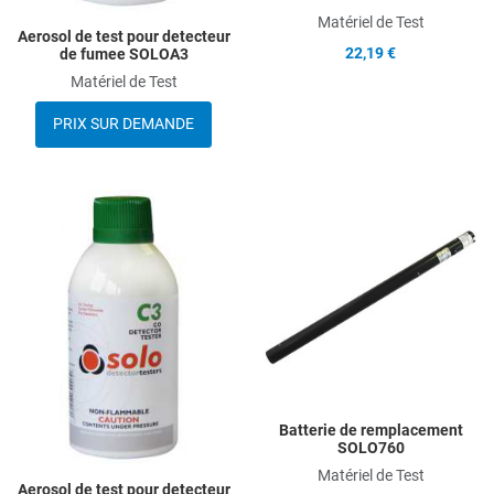
Matériel de Test
Aerosol de test pour detecteur
22,19 €
de fumee SOLOA3
Matériel de Test
PRIX SUR DEMANDE
Add to Wishlist
A
Add to Compare
A
Quick View
Q
Batterie de remplacement
SOLO760
Matériel de Test
Aerosol de test pour detecteur