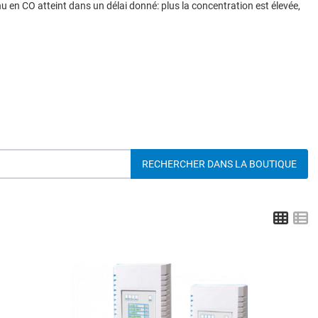
 en CO atteint dans un délai donné: plus la concentration est élevée,
Grid
L
dd to Wishlist
A
dd to Compare
A