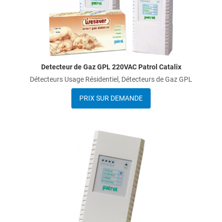
uick View
Q
Detecteur de Gaz GPL 220VAC Patrol Catalix
Détecteurs Usage Résidentiel, Détecteurs de Gaz GPL
PRIX SUR DEMANDE
dd to Wishlist
A
dd to Compare
A
uick View
Q