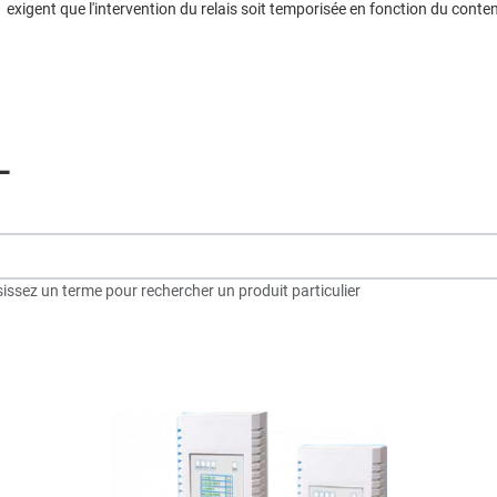
gent que l'intervention du relais soit temporisée en fonction du contenu
L
sissez un terme pour rechercher un produit particulier
dd to Wishlist
A
dd to Compare
A