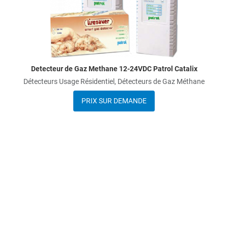
uick View
Q
Detecteur de Gaz Methane 12-24VDC Patrol Catalix
Détecteurs Usage Résidentiel, Détecteurs de Gaz Méthane
PRIX SUR DEMANDE
dd to Wishlist
dd to Compare
uick View