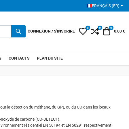
SÉLECTIONNEZ VOTRE 
FRANÇAIS (FR)
0
0
0
My Wishlist
Compare
Votre pani
CONNEXION / S'INSCRIRE
0,00 €
S
CONTACTS
PLAN DU SITE
e pour la détection du méthane, du GPL ou du CO dans les locaux
e monoxyde de carbone (CO-DETECT).
vironnement résidentiel EN 50194 et EN 50291 respectivement.