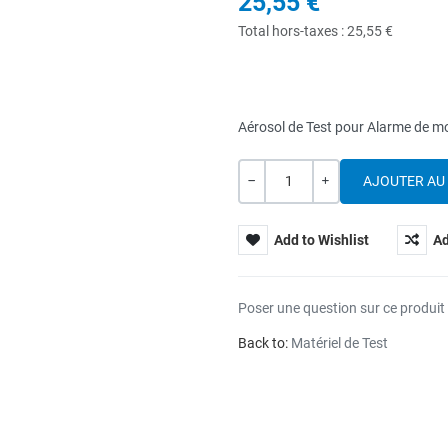
25,55 €
Total hors-taxes :
25,55 €
Aérosol de Test pour Alarme de m
Quantité
---
+
Add to Wishlist
Ad
Poser une question sur ce produit
Back to:
Matériel de Test