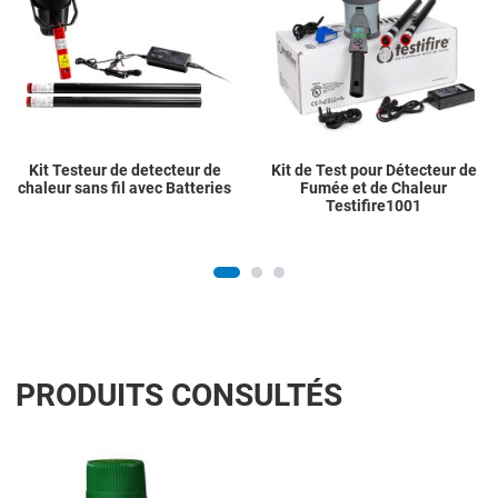
Quick View
Q
Kit Testeur de detecteur de
Kit de Test pour Détecteur de
chaleur sans fil avec Batteries
Fumée et de Chaleur
Testifire1001
PRODUITS CONSULTÉS
Add to Wishlist