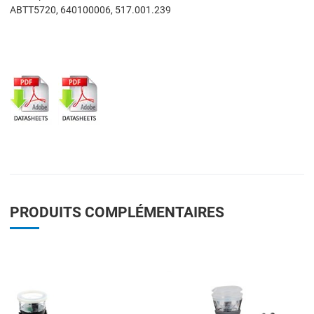
ABTT5720, 640100006, 517.001.239
PRODUITS COMPLÉMENTAIRES
Add to Wishlist
A
Add to Compare
A