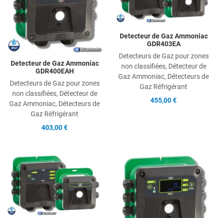
Quick View
Q
Detecteur de Gaz Ammoniac
GDR403EA
Detecteurs de Gaz pour zones
Detecteur de Gaz Ammoniac
non classifiées, Détecteur de
GDR400EAH
Gaz Ammoniac, Détecteurs de
Detecteurs de Gaz pour zones
Gaz Réfrigérant
non classifiées, Détecteur de
455,00 €
Gaz Ammoniac, Détecteurs de
Gaz Réfrigérant
403,00 €
Add to Wishlist
A
Add to Compare
A
Quick View
Q