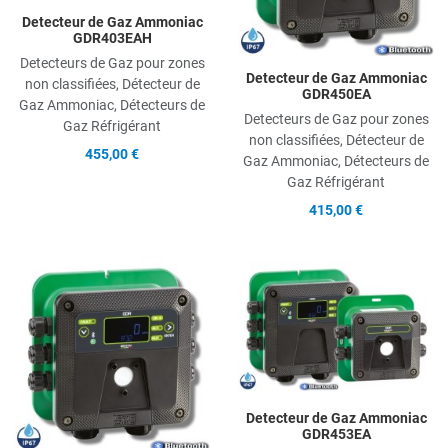
Detecteur de Gaz Ammoniac
GDR403EAH
Detecteurs de Gaz pour zones
Detecteur de Gaz Ammoniac
non classifiées, Détecteur de
GDR450EA
Gaz Ammoniac, Détecteurs de
Detecteurs de Gaz pour zones
Gaz Réfrigérant
non classifiées, Détecteur de
455,00 €
Gaz Ammoniac, Détecteurs de
Gaz Réfrigérant
415,00 €
Add to Wishlist
A
Add to Compare
A
Quick View
Q
Detecteur de Gaz Ammoniac
GDR453EA