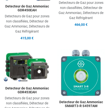
Detecteurs de Gaz pour zones
Detecteur de Gaz Ammoniac
non classifiées, Détecteur de
GDR450EAH
Gaz Ammoniac, Détecteurs de
Detecteurs de Gaz pour zones
Gaz Réfrigérant
non classifiées, Détecteur de
466,00 €
Gaz Ammoniac, Détecteurs de
Gaz Réfrigérant
415,00 €
Add to Wishlist
A
Add to Compare
A
Quick View
Q
Detecteur de Gaz Ammoniac
GDR453EAH
Detecteurs de Gaz pour zones
Detecteur de Gaz Ammoniac
non classifiées, Détecteur de
SMART3-R S4597AM