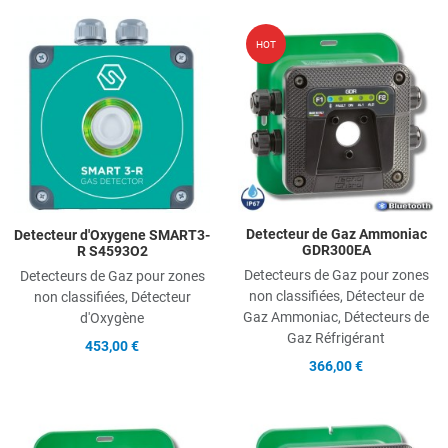
Add to Wishlist
A
HOT
Add to Compare
A
Quick View
Q
Detecteur de Gaz Ammoniac
Detecteur d'Oxygene SMART3-
GDR300EA
R S4593O2
Detecteurs de Gaz pour zones
Detecteurs de Gaz pour zones
non classifiées, Détecteur de
non classifiées, Détecteur
Gaz Ammoniac, Détecteurs de
d'Oxygène
Gaz Réfrigérant
453,00 €
366,00 €
Add to Wishlist
A