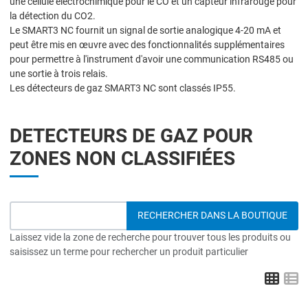
une cellule électrochimique pour le CO et un capteur infrarouge pour
la détection du CO2.
Le SMART3 NC fournit un signal de sortie analogique 4-20 mA et
peut être mis en œuvre avec des fonctionnalités supplémentaires
pour permettre à l'instrument d'avoir une communication RS485 ou
une sortie à trois relais.
Les détecteurs de gaz SMART3 NC sont classés IP55.
DETECTEURS DE GAZ POUR
ZONES NON CLASSIFIÉES
Laissez vide la zone de recherche pour trouver tous les produits ou
saisissez un terme pour rechercher un produit particulier
Grid
L