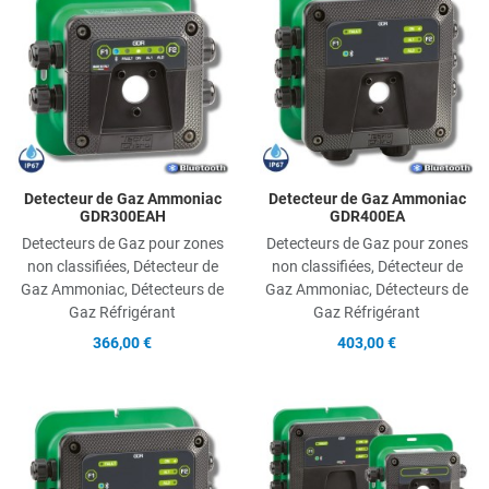
Add to Compare
A
Quick View
Q
Detecteur de Gaz Ammoniac
Detecteur de Gaz Ammoniac
GDR300EAH
GDR400EA
Detecteurs de Gaz pour zones
Detecteurs de Gaz pour zones
non classifiées, Détecteur de
non classifiées, Détecteur de
Gaz Ammoniac, Détecteurs de
Gaz Ammoniac, Détecteurs de
Gaz Réfrigérant
Gaz Réfrigérant
366,00 €
403,00 €
Add to Wishlist
A
Add to Compare
A