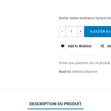
Boitier sirène extérieure factice 
Quantité
---
+
Add to Wishlist
Ad
Poser une question sur ce produit
Back to:
Sirènes d'Alarme
DESCRIPTION DU PRODUIT