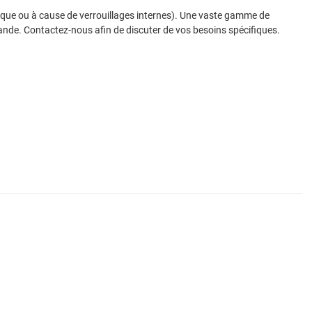
unique ou à cause de verrouillages internes). Une vaste gamme de
ande. Contactez-nous afin de discuter de vos besoins spécifiques.
Add to Wishlist
A