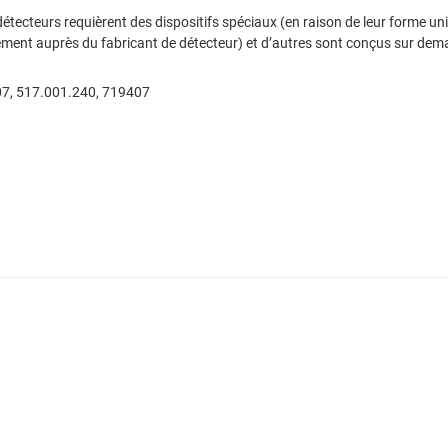
 détecteurs requièrent des dispositifs spéciaux (en raison de leur forme 
uement auprès du fabricant de détecteur) et d’autres sont conçus sur dem
07, 517.001.240, 719407
Add to Wishlist