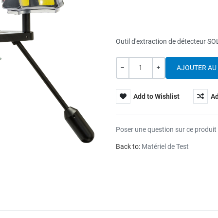
Outil d'extraction de détecteur 
Quantité
---
+
Add to Wishlist
Ad
Poser une question sur ce produit
Back to:
Matériel de Test