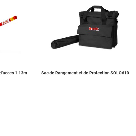
Add to Compare
A
Quick View
Q
d’acces 1.13m
Sac de Rangement et de Protection SOLO610