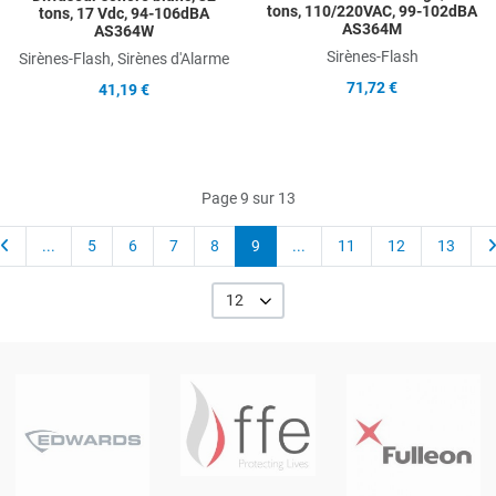
tons, 110/220VAC, 99-102dBA
tons, 17 Vdc, 94-106dBA
AS364M
AS364W
Sirènes-Flash
Sirènes-Flash, Sirènes d'Alarme
71,72 €
41,19 €
Page 9 sur 13
...
5
6
7
8
9
...
11
12
13
12