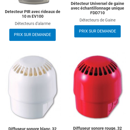
Détecteur Universel de gaine
avec échantillonnage unique
Detecteur PIR avec rideaux de
FDD710
10 m EV100
Détecteurs de Gaine
Détecteurs d'alarme
PRIX SUR DEMANDE
PRIX SUR DEMANDE
Add to Wishlist
A
Add to Compare
A
Quick View
Q
Diffuseur sonore rouge, 32
Diffuseur sonore blanc, 32