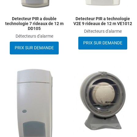
Detecteur PIR a double
Detecteur PIR a technologie
technologie 7 rideaux de 12 m
V2E 9 rideaux de 12 m VE1012
DD105
Détecteurs d'alarme
Détecteurs d'alarme
PRIX SUR DEMANDE
PRIX SUR DEMANDE
Add to Wishlist
A
Add to Compare
A
Quick View
Q