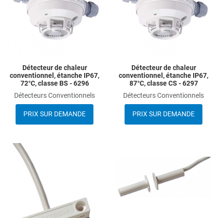
Quick View
Q
Détecteur de chaleur
Détecteur de chaleur
conventionnel, étanche IP67,
conventionnel, étanche IP67,
72°C, classe BS - 6296
87°C, classe CS - 6297
Détecteurs Conventionnels
Détecteurs Conventionnels
PRIX SUR DEMANDE
PRIX SUR DEMANDE
Add to Wishlist
A
Add to Compare
A
Quick View
Q