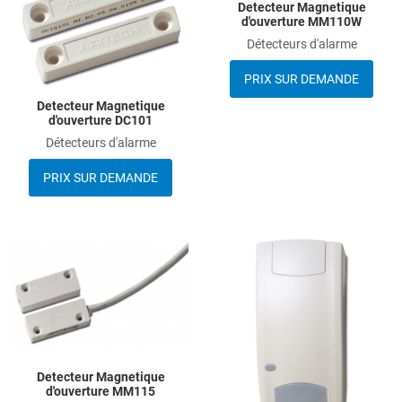
Detecteur Magnetique
d'ouverture MM110W
Détecteurs d'alarme
PRIX SUR DEMANDE
Detecteur Magnetique
d'ouverture DC101
Détecteurs d'alarme
PRIX SUR DEMANDE
Add to Wishlist
A
Add to Compare
A
Quick View
Q
Detecteur Magnetique
d'ouverture MM115