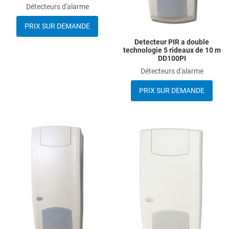
Détecteurs d'alarme
PRIX SUR DEMANDE
Detecteur PIR a double
technologie 5 rideaux de 10 m
DD100PI
Détecteurs d'alarme
PRIX SUR DEMANDE
Add to Wishlist
A
Add to Compare
A
Quick View
Q