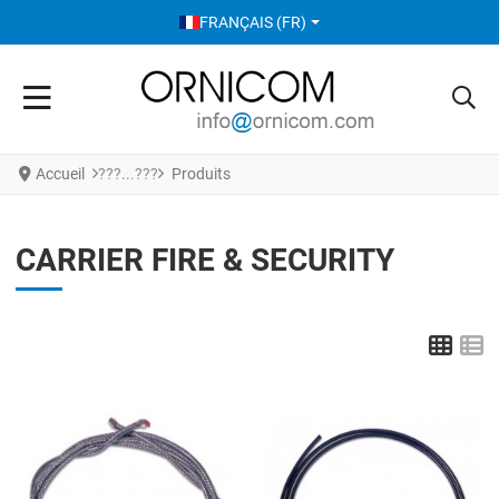
SÉLECTIONNEZ VOTRE LANGUE
FRANÇAIS (FR)
Accueil
Produits
CARRIER FIRE & SECURITY
Grid
L
Add to Wishlist
A
Add to Compare
A