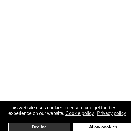
This website uses cookies to ensure you get the best
experience on our website.
Cookie policy
Privacy policy
Decline
Allow cookies
0
0
My Wishlist
Compare