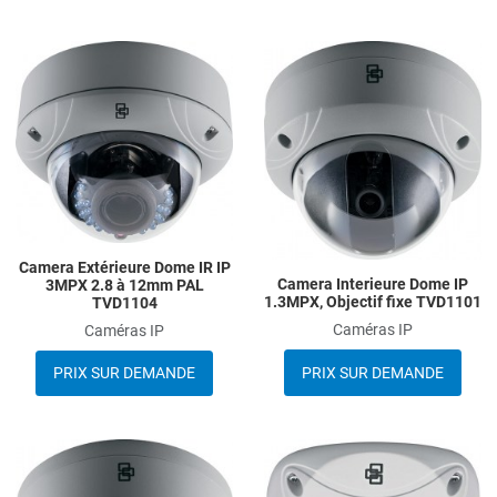
Add to Wishlist
A
Add to Compare
A
Quick View
Q
Camera Extérieure Dome IR IP
Camera Interieure Dome IP
3MPX 2.8 à 12mm PAL
1.3MPX, Objectif fixe TVD1101
TVD1104
Caméras IP
Caméras IP
PRIX SUR DEMANDE
PRIX SUR DEMANDE
Add to Wishlist
A