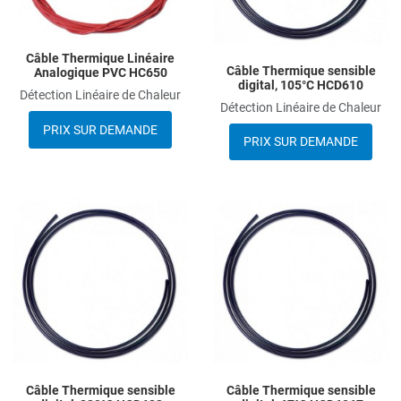
Câble Thermique Linéaire
Câble Thermique sensible
Analogique PVC HC650
digital, 105°C HCD610
Détection Linéaire de Chaleur
Détection Linéaire de Chaleur
PRIX SUR DEMANDE
PRIX SUR DEMANDE
Add to Wishlist
A
Add to Compare
A
Quick View
Q
Câble Thermique sensible
Câble Thermique sensible