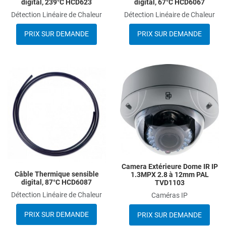
digital, 239°C HCD623
digital, 67°C HCD6067
Détection Linéaire de Chaleur
Détection Linéaire de Chaleur
PRIX SUR DEMANDE
PRIX SUR DEMANDE
Add to Wishlist
A
Add to Compare
A
Quick View
Q
Camera Extérieure Dome IR IP
Câble Thermique sensible
1.3MPX 2.8 à 12mm PAL
digital, 87°C HCD6087
TVD1103
Détection Linéaire de Chaleur
Caméras IP
PRIX SUR DEMANDE
PRIX SUR DEMANDE