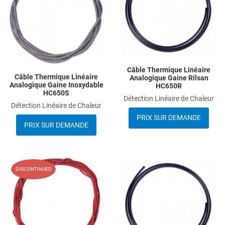
Quick View
Q
Câble Thermique Linéaire
Câble Thermique Linéaire
Analogique Gaine Rilsan
Analogique Gaine Inoxydable
HC650R
HC650S
Détection Linéaire de Chaleur
Détection Linéaire de Chaleur
PRIX SUR DEMANDE
PRIX SUR DEMANDE
Add to Wishlist
A
DISCONTINUED
Add to Compare
A
Quick View
Q