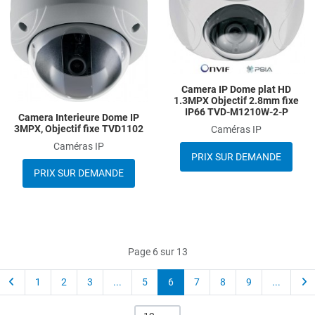
Add to Compare
A
Quick View
Q
Camera IP Dome plat HD
1.3MPX Objectif 2.8mm fixe
IP66 TVD-M1210W-2-P
Camera Interieure Dome IP
3MPX, Objectif fixe TVD1102
Caméras IP
Caméras IP
PRIX SUR DEMANDE
PRIX SUR DEMANDE
Page 6 sur 13
1
2
3
...
5
6
7
8
9
...