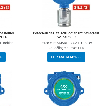
ne Boitier
Detecteur de Gaz JP8 Boitier Antideflagrant
IN-LD
S2154P8-LD
 Boitier
Detecteurs SMART3G-C2-LD Boitier
LED
Antidéflagrant avec LED
E
PRIX SUR DEMANDE
Add to Wishlist
A
Add to Compare
A
Quick View
Q