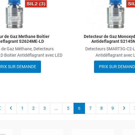
ur de Gaz Methane Boitier
Detecteur de Gaz Monoxyd
deflagrant S2624ME-LD
Antideflagrant S2145
 de Gaz Méthane, Detecteurs
Detecteurs SMART3G-C2-LD
Boitier Antidéflagrant avec LED
Antidéflagrant avec 
RIX SUR DEMANDE
PRIX SUR DEMAND
1
2
3
...
5
6
7
8
9