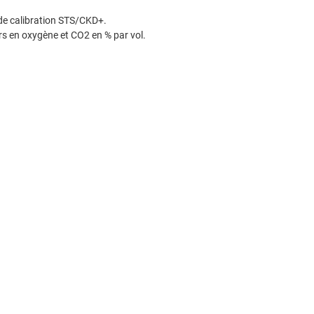
r de calibration STS/CKD+.
rs en oxygène et CO2 en % par vol.