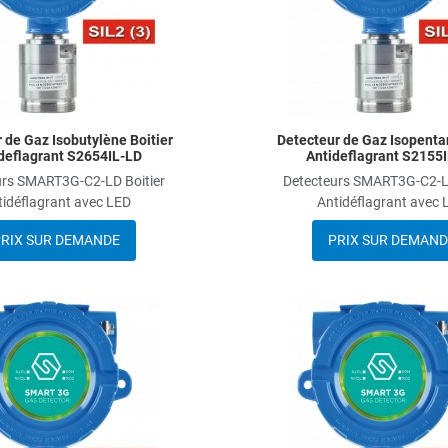
 de Gaz Isobutylène Boitier
Detecteur de Gaz Isopenta
deflagrant S2654IL-LD
Antideflagrant S2155
urs SMART3G-C2-LD Boitier
Detecteurs SMART3G-C2-LD
tidéflagrant avec LED
Antidéflagrant avec 
RIX SUR DEMANDE
PRIX SUR DEMAND
Add to Wishlist
Add to Compare
Quick View