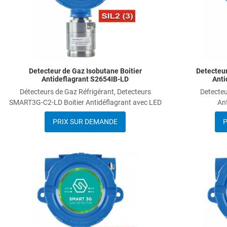
Detecteur de Gaz Isobutane Boitier
Detecteur
Antideflagrant S2654IB-LD
Anti
Détecteurs de Gaz Réfrigérant, Detecteurs
Detecte
SMART3G-C2-LD Boitier Antidéflagrant avec LED
An
PRIX SUR DEMANDE
P
Add to Wishlist
Add to Compare
Quick View