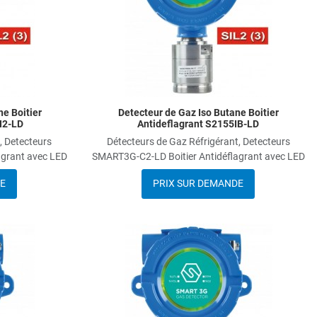
e Boitier
Detecteur de Gaz Iso Butane Boitier
H2-LD
Antideflagrant S2155IB-LD
, Detecteurs
Détecteurs de Gaz Réfrigérant, Detecteurs
agrant avec LED
SMART3G-C2-LD Boitier Antidéflagrant avec LED
E
PRIX SUR DEMANDE
Add to Wishlist
A
Add to Compare
A
Quick View
Q