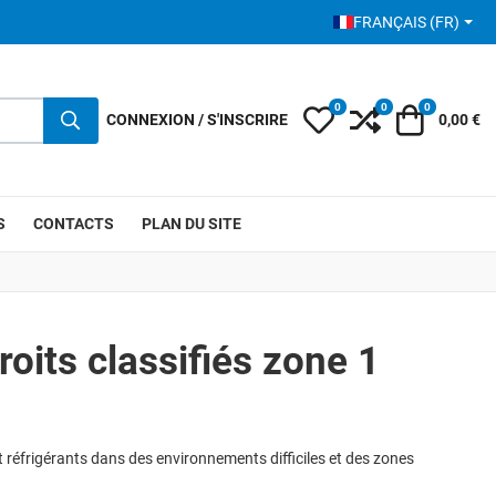
SÉLECTIONNEZ VOTRE 
FRANÇAIS (FR)
0
0
0
My Wishlist
Compare
Votre pani
CONNEXION / S'INSCRIRE
0,00 €
S
CONTACTS
PLAN DU SITE
its classifiés zone 1
 réfrigérants dans des environnements difficiles et des zones