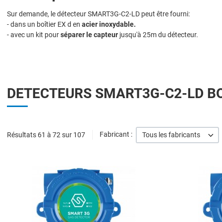
Sur demande, le détecteur SMART3G-C2-LD peut être fourni:
- dans un boîtier EX d en
acier inoxydable.
- avec un kit pour
séparer le capteur
jusqu'à 25m du détecteur.
DETECTEURS SMART3G-C2-LD BO
Résultats 61 à 72 sur 107
Fabricant :
Tous les fabricants
Add to Wishlist
Add to Compare
Quick View