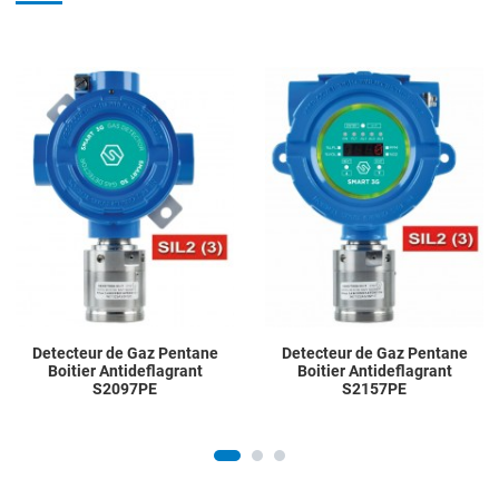
Add to Wishlist
A
Add to Compare
A
Quick View
Q
Detecteur de Gaz Pentane
Detecteur de Gaz Pentane
Boitier Antideflagrant
Boitier Antideflagrant
S2097PE
S2157PE