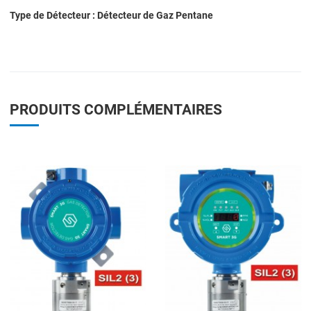
Type de Détecteur : Détecteur de Gaz Pentane
PRODUITS COMPLÉMENTAIRES
Add to Wishlist
A
Add to Compare
A
Quick View
Q