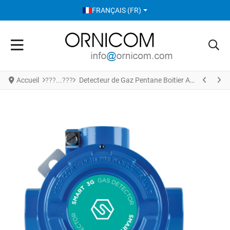
SÉLECTIONNEZ VOTRE LANGUE
FRANÇAIS (FR)
Accueil
Detecteur de Gaz Pentane Boitier Antideflagrant S2654PE