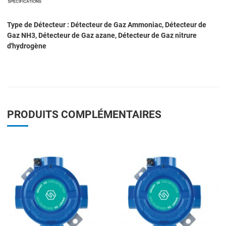
Type de Détecteur : Détecteur de Gaz Ammoniac, Détecteur de
Gaz NH3, Détecteur de Gaz azane, Détecteur de Gaz nitrure
d'hydrogène
PRODUITS COMPLÉMENTAIRES
Add to Wishlist
A
Add to Compare
A
Quick View
Q