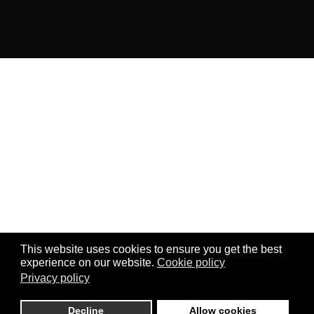
This website uses cookies to ensure you get the best
experience on our website.
Cookie policy
Privacy policy
Decline
Allow cookies
0
0
0